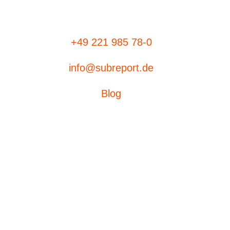
+49 221 985 78-0
info@subreport.de
Blog
Ausschreibungen
eVergabe
Aufträge suchen
subreport ELViS
Produktübersicht
Bieterdatenbank
subreport premium
Technische