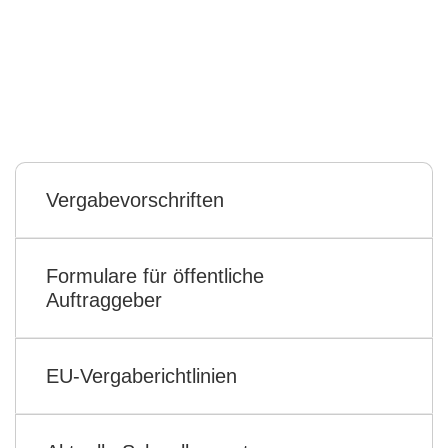
Richtlinien, Formulare, Checklisten und
Mustersatzungen – kompakt
zusammengestellt für Ihre tägliche
Vergabepraxis.
Vergabevorschriften
Formulare für öffentliche
Auftraggeber
EU-Vergaberichtlinien