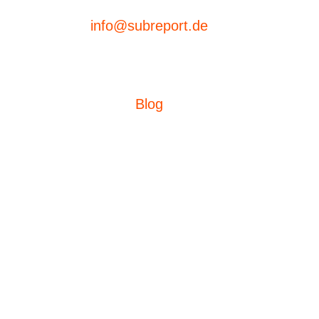
info@subreport.de
Blog
Ausschreibungen
eVergabe
Aufträge suchen
subreport ELViS
Produktübersicht
Bieterdatenbank
subreport premium
Technische
Voraussetzungen
subreport profi