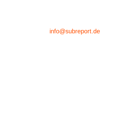
info@subreport.de
abe
netzwerken
Wo
Sc
t ELViS
Produktübersicht
Term
tenbank
Firmendarstellung
Doku
he Voraussetzungen
Lieferantensuche
eBeschaffung
XVergabe de Luxe