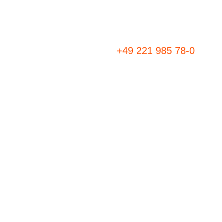
+49 221 985 78-0
Ausschreibungen
eVerg
Aufträge suchen
subrepor
Produktübersicht
Bieterda
subreport premium
Technisc
subreport profi
Login
subreport classic