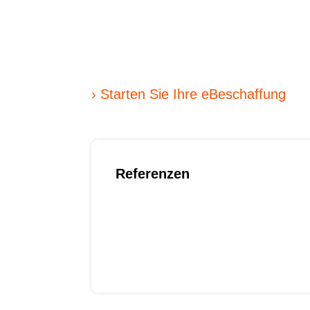
Greifen Sie auf unsere umfangreiche
Referenzen finden Sie die passende
die eBeschaffung, um sie zur Angeb
› Starten Sie Ihre eBeschaffung
Referenzen