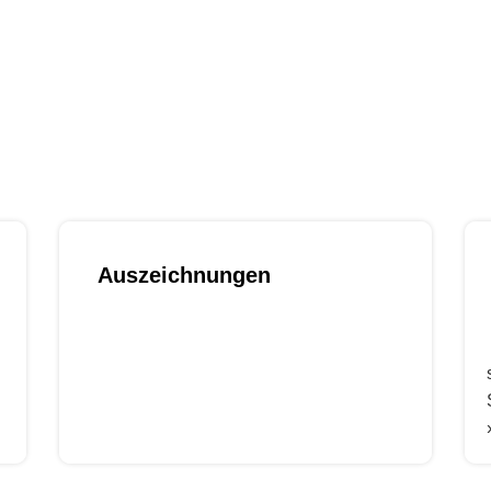
 Lieferanten-Datenbank zu. Mit detaillierten Infor
n Unternehmen für Ihre Aufträge. Importieren Sie 
otsabgabe einzuladen – schnell, effizient und auß
Auszeichnungen