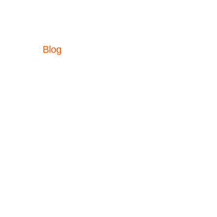
Blog
rkshops &
Blog & Wiki
hulungen
Blog
ine
Downloads
mentation
Glossar
Links
FAQ