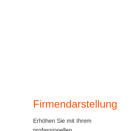
erhöhen ihre Sichtbarkeit, reduzieren den
Vertriebsaufwand und werden gezielt zur
Angebotsabgabe eingeladen.
Zwei zentrale Werkzeuge machen dies
möglich:
Firmendarstellung
und
Lieferantensuche
.
Firmendarstellung
Erhöhen Sie mit Ihrem
professionellen