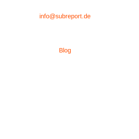
info@subreport.de
Blog
Ausschreibungen
eVergabe
Aufträge suchen
subreport ELViS
Produktübersicht
Bieterdatenbank
subreport premium
Technische