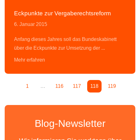
Eckpunkte zur Vergaberechtsreform
6. Januar 2015
Anfang dieses Jahres soll das Bundeskabinett
über die Eckpunkte zur Umsetzung der ...
1
…
116
117
118
119
Blog-Newsletter