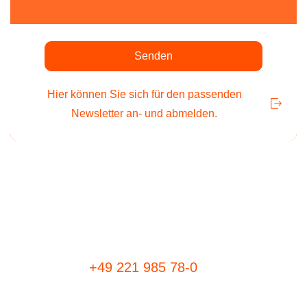
Bitte lasse dieses Feld leer.
Bitte lasse dieses Feld leer.
Hier können Sie sich für den passenden
Newsletter an- und abmelden.
+49 221 985 78-0