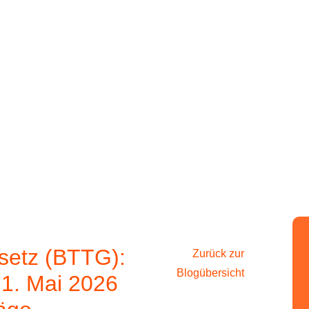
abe
netzwerken
Workshops & Schulungen
B
FAQ
setz (BTTG):
Zurück zur
Blogübersicht
1. Mai 2026