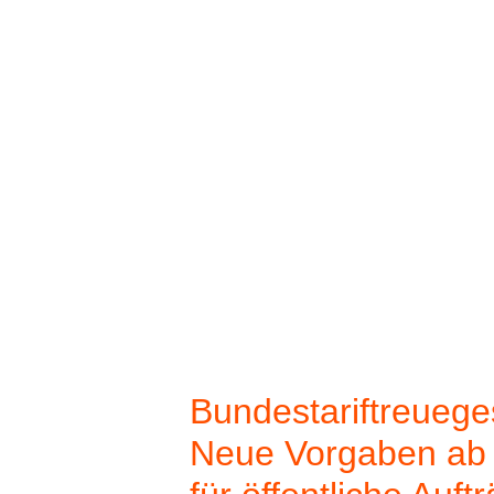
Zum Hauptinhalt springen
Home
Ausschreibungen
eVerg
Blog
Downloads
Glossar
Links
Bundestariftreuege
Neue Vorgaben ab 