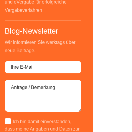
und eVergabe für erfolgreiche
Vergabeverfahren
Blog-Newsletter
Wir informieren Sie werktags über
neue Beiträge.
Ich bin damit einverstanden,
dass meine Angaben und Daten zur