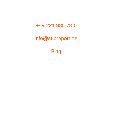
+49 221 985 78-0
info@subreport.de
Blog
Ausschreibungen
eVergabe
Aufträge suchen
subreport ELViS
Produktübersicht
Bieterdatenbank