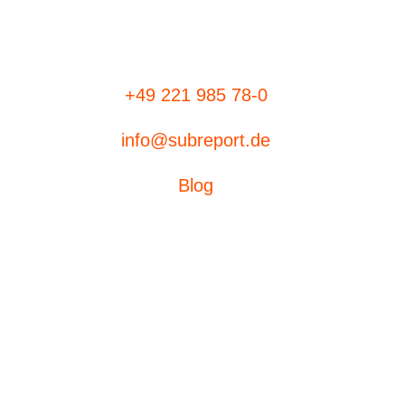
+49 221 985 78-0
info@subreport.de
Blog
Ausschreibungen
eVergabe
Aufträge suchen
subreport ELViS
Produktübersicht
Bieterdatenbank