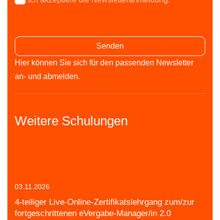
Bitte lasse dieses Feld leer.
Bitte lasse dieses Feld leer.
Hier können Sie sich für den passenden Newsletter
an- und abmelden.
Weitere Schulungen
03.11.2026
4-teiliger Live-Online-Zertifikatslehrgang zum/zur
fortgeschrittenen eVergabe-Manager/in 2.0