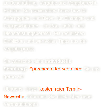
zu Beschaffung, Vergabe und Vergaberecht.
Erhalten Sie praxisnahes Know-how für
Auftraggeber und Bieter, für Einsteiger und
Fortgeschrittene – im Bau, Liefer- und
Dienstleistungsbereich. Mit rechtlichen
Einblicken und wertvollen Tipps aus der
Vergabepraxis.
Sie wünschen eine
individuelle
Schulung
?
Sprechen oder schreiben
Sie uns
gerne an!
Übrigens: Unser
kostenfreier Termin-
Newsletter
informiert Sie direkt über neue
Veranstaltungen.