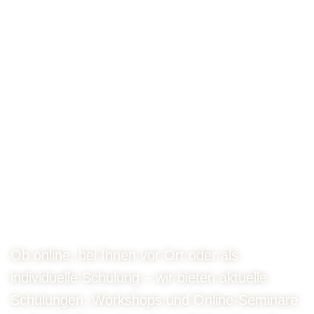
Wenn die Ergebn
Zum Hauptinhalt springen
Vergaberecht &
Vergabepraxis:
Schulungen, Seminare und
Termine
Ob online, bei Ihnen vor Ort oder als
individuelle Schulung – wir bieten aktuelle
Schulungen, Workshops und Online-Seminare