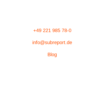
+49 221 985 78-0
info@subreport.de
Blog
Ausschreibungen
eVergabe
Aufträge suchen
subreport ELViS