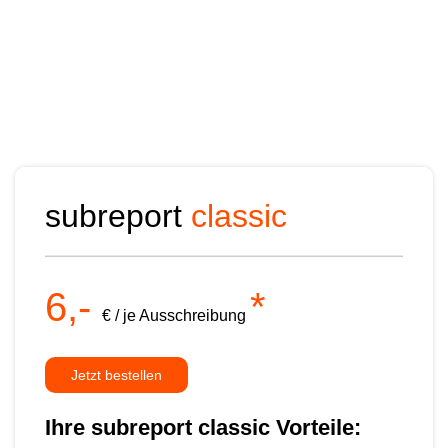
selber. Und zahlen nur dann, wenn Sie die
vollständige Bekanntmachung sehen
wollen. Ein faires Einstiegsangebot für
Newcomer und die, die es werden wollen.
subreport
classic
6,-
*
€ / je Ausschreibung
Jetzt bestellen
Ihre subreport classic Vorteile: