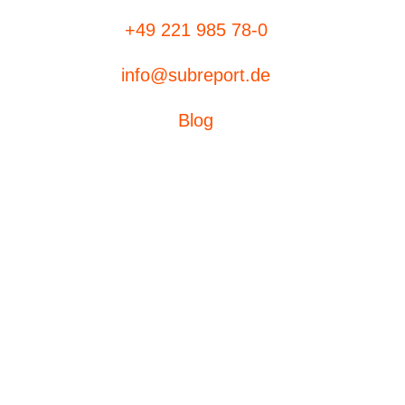
+49 221 985 78-0
info@subreport.de
Blog
Ausschreibungen
eVergabe
Aufträge suchen
subreport ELViS
Produktübersicht
Bieterdatenbank
subreport premium
Technische
Voraussetzungen
subreport profi