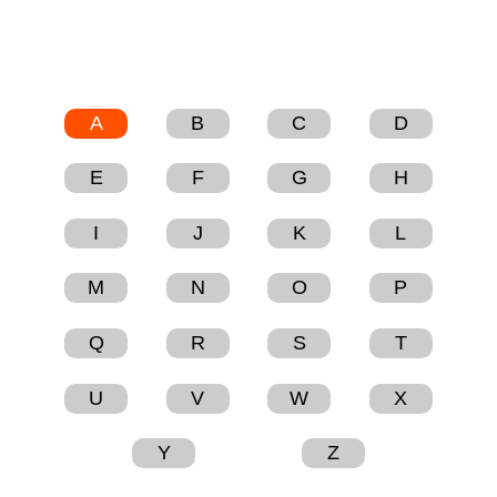
um gezielt nach Begriffen zu suchen.
A
B
C
D
E
F
G
H
I
J
K
L
M
N
O
P
Q
R
S
T
U
V
W
X
Y
Z